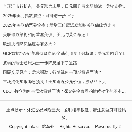
全球汇市转折点，美元涨势未尽，日元回升带来新挑战！关键支撑位解析
2025年美元指数展望：可能进一步上行
2025年美联储票委轮换！新增三位鹰派或影响美联储政策走向
美联储政策将如何重塑美债、美元与黄金命运？
欧洲央行降息幅度会有多大？
GDP数据“浇灭”美联储降息50个基点预期！分析师：美元将回升至103-104区域
疲弱的瑞士通胀为进一步降息铺平了道路
国际交易风向：需求强劲，行情缘何与预期背道而驰？
市场消化加银降息预期！美加逼近公允价值，波动料不大
CBOT持仓为何与需求背道而驰？探究谷物市场的情绪变化与基本面背离！
重点提示：外汇交易风险巨大，盈利概率很低，请注意自身可控风
险。
Copyright tnfx.cn 鸵鸟外汇 Rights Reserved.
Powered By
Z-