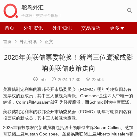
鸵鸟外汇

全球外汇交易平台推荐！
首页
外汇资讯
外汇知识
交易技巧
更多


首页
外汇资讯
正文
2025年美联储票委轮换！新增三位鹰派或影
响美联储政策走向



tnfx
2024-12-30
22504
美联储制定利率的联邦公开市场委员会（FOMC）明年将轮换四名有
投票权的新成员，其中三人被视为鹰派。Goolsbee是这四人中唯一的
鸽派，Collins和Musalem被列为轻度鹰派，而Schmid则为中度鹰派。
美联储制定利率的联邦公开市场委员会（FOMC）明年将轮换四名有
投票权的新成员，其中三人被视为鹰派。
2025年有投票权的新成员将包括波士顿联储主席Susan Collins、芝加
哥联储主席Austan Goolsbee、圣路易斯联储主席Alberto Musalem和