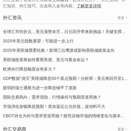
汇知识、外汇技巧、出金和入金等内容。
了解更多详情
外汇资讯
更多
全球汇市转折点，美元涨势未尽，日元回升带来新挑战！关键支撑位解析
2025年美元指数展望：可能进一步上行
2025年美联储票委轮换！新增三位鹰派或影响美联储政策走向
美联储政策将如何重塑美债、美元与黄金命运？
欧洲央行降息幅度会有多大？
GDP数据“浇灭”美联储降息50个基点预期！分析师：美元将回升至103-104区域
疲弱的瑞士通胀为进一步降息铺平了道路
国际交易风向：需求强劲，行情缘何与预期背道而驰？
市场消化加银降息预期！美加逼近公允价值，波动料不大
CBOT持仓为何与需求背道而驰？探究谷物市场的情绪变化与基本面背离！
外汇交易商
更多