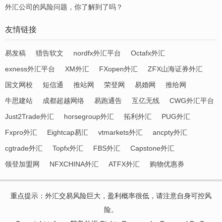
外汇公司的风险问题，你了解到了吗？
友情链接
易发稿
猎告软文
nordfx外汇平台
Octafx外汇
exness外汇平台
XM外汇
FXopen外汇
ZFX山海证券外汇
国文网校
短信通
推站网
荣登网
易婚网
推给网
牛思建站
成都超越网络
易跑通告
互亿无线
CWG外汇平台
Just2Trade外汇
horsegroup外汇
拓利外汇
PUG外汇
Fxpro外汇
Eightcap易汇
vtmarkets外汇
ancpty外汇
cgtrade外汇
Topfx外汇
FBS外汇
Capstone外汇
领登加盟网
NFXCHINA外汇
ATFX外汇
购物优惠券
重点提示：外汇交易风险巨大，盈利概率很低，请注意自身可控风
险。